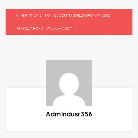
41 NYINDA ENTRANCE SOUTH GUILDFORD, WA 6055
72 OXLEY ROAD HOVEA, WA 6071
Admlndusr356