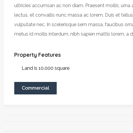
ultricies accumsan ac non diam. Praesent mollis, urna 
lectus, et convallis nunc massa ac lorem. Duis et tellu
vulputate nec. In scelerisque sem massa, faucibus orn
metus id mollis interdum, nibh sapien mattis lorem, a da
Property Features
Land is 10.000 square
Commercial