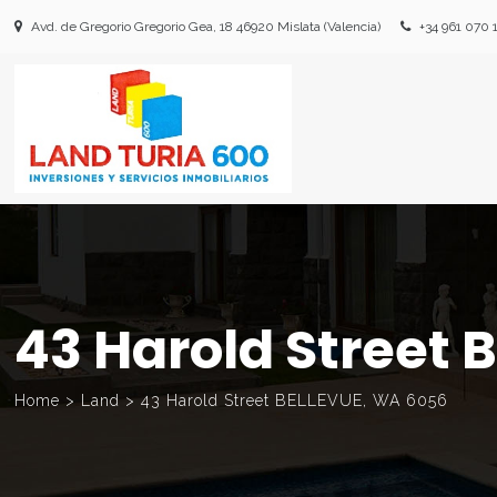
Avd. de Gregorio Gregorio Gea, 18 46920 Mislata (Valencia)
+34 961 070 
43 Harold Street
Home
>
Land
>
43 Harold Street BELLEVUE, WA 6056