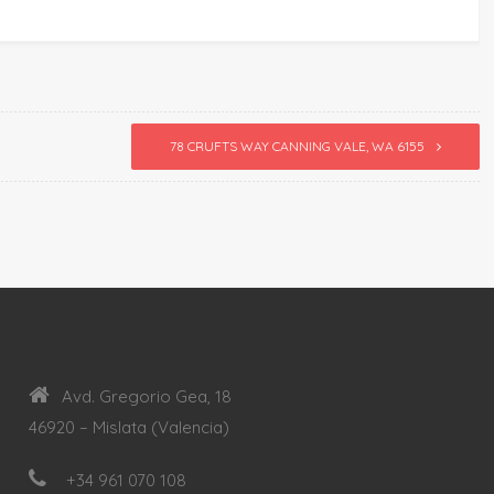
78 CRUFTS WAY CANNING VALE, WA 6155
Avd. Gregorio Gea, 18
46920 – Mislata (Valencia)
+34 961 070 108