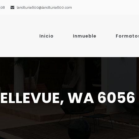
108
landturia600@landturia600.com
Inicio
Inmueble
Formato
 BELLEVUE, WA 6056