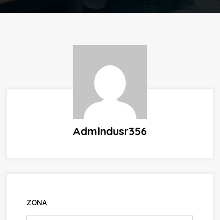
Admlndusr356
ZONA