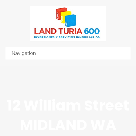
12 William Street
MIDLAND WA