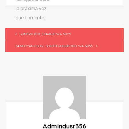
la próxima vez
que comente.
SOMEWHERE, CRAIGIE WA 6025
34 NOOYAN CLOSE SOUTH GUILDFORD, WA 6055
Admlndusr356